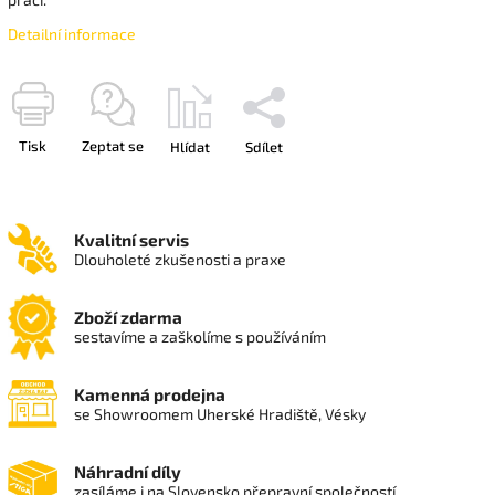
Detailní informace
Tisk
Zeptat se
Hlídat
Sdílet
Kvalitní servis
Dlouholeté zkušenosti a praxe
Zboží zdarma
sestavíme a zaškolíme s používáním
Kamenná prodejna
se Showroomem Uherské Hradiště, Vésky
Náhradní díly
zasíláme i na Slovensko přepravní společností