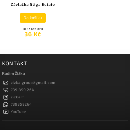
Závlačka Stiga Estate
Do košíku
30 Kč bez DPH
36 Kč
KONTAKT
Radim Žižka
zizka.group
@
gmail.com
739 859 264
zizkarf
739859264
YouTube