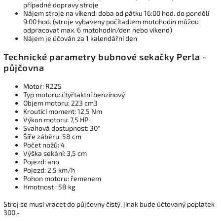
případné dopravy stroje
Nájem stroje na víkend: doba od pátku 16:00 hod. do pondělí
9:00 hod. (stroje vybaveny počítadlem motohodin můžou
odpracovat max. 6 motohodin/den nebo víkend)
Nájem je účován za 1 kalendářní den
Technické parametry bubnové sekačky Perla -
půjčovna
Motor: R225
Typ motoru: čtyřtaktní benzínový
Objem motoru: 223 cm3
Kroutící moment: 12,5 Nm
Výkon motoru: 7,5 HP
Svahová dostupnost: 30°
Šíře záběru: 58 cm
Počet nožů: 4
Výška sekání: 3,5 cm
Pojezd: ano
Pojezd: 2,5 km/h
Pohon motoru: řemenem
Hmotnost : 58 kg
Stroj se musí vracet do půjčovny čistý, jinak bude účtovaný poplatek
300,-