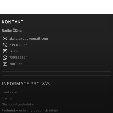
KONTAKT
Radim Žižka
zizka.group
@
gmail.com
739 859 264
zizkarf
739859264
YouTube
INFORMACE PRO VÁS
Kontakty
Služby
Obchodní podmínky
Podmínky ochrany osobních údajů