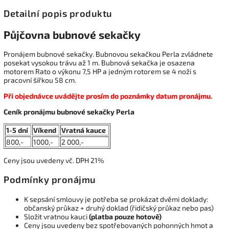
Detailní popis produktu
Půjčovna bubnové sekačky
Pronájem bubnové sekačky. Bubnovou sekačkou Perla zvládnete
posekat vysokou trávu až 1 m. Bubnová sekačka je osazena
motorem Rato o výkonu 7,5 HP a jedným rotorem se 4 noži s
pracovní šířkou 58 cm.
Při objednávce uvádějte prosím do poznámky datum pronájmu.
Ceník pronájmu bubnové sekačky Perla
1-5 dní
Víkend
Vratná kauce
800,-
1000,-
2 000,-
Ceny jsou uvedeny vč. DPH 21%
Podmínky pronájmu
K sepsání smlouvy je potřeba se prokázat dvěmi doklady:
občanský průkaz + druhý doklad (řidičský průkaz nebo pas)
Složit vratnou kauci
(platba pouze hotově)
Ceny jsou uvedeny bez spotřebovaných pohonných hmot a