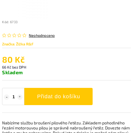
Kód:
6733
Neohodnoceno
Značka:
Žižka R&F
80 Kč
66 Kč bez DPH
Skladem
Přidat do košíku
Nabízíme službu broušení pilového řetězu. Základem pohodlného
řezání motorouvou pilou je správně nabroušený řetěz. Dovezte nám
řetěz a my ho nabrousíme. Pokud jste z daleka je možné nám pilový