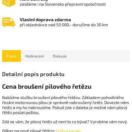
zasíláme i na Slovensko přepravní společností
Vlastní doprava zdarma
při objednávce nad 50 000,- doručíme do 30 km
Popis
Hodnocení
Diskuze
Detailní popis produktu
Cena broušení pilového řetězu
Nabízíme službu broušení pilového řetězu. Základem pohodlného
řezání motorouvou pilou je správně nabroušený řetěz. Dovezte nám
řetěz a my ho nabrousíme. Pokud jste z daleka je možné nám pilový
řětěz poslat poštou.
Zdá se vám, že pilový řetěz už není to co býval? Vyrobíme vám nový.
Odkaz na nové pilové řětězy:
řetězy na pily