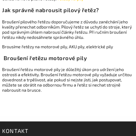
Jak správně nabrousit pilový řetěz?
Broušení pilového řetězu doporučujeme z důvodu zanéchání jeho
kvality přenechat odborníkům. Pilový řetěz se uchytí do stroje, který
pod správným úhlem nabrousí články řetězu. Při ručním broušení
řetězu nikdy nedosáhnete správného úhlu.
Brousíme řetězy na motorové pily, AKU pily, elektrické pily
Broušení řetězu motorové pily
Broušení řetězu motorové pily je důležitý úkon pro udržení jeho
ostrosti a efektivity. Broušení řetězu motorové pily vyžaduje určitou
dovednost a trpělivost, ale pokud si nejste jisti, jak postupovat,
můžete se obrátit na odbornou firmu a řetěz si nechat strojně
nabrousit na brusce.
KONTAKT