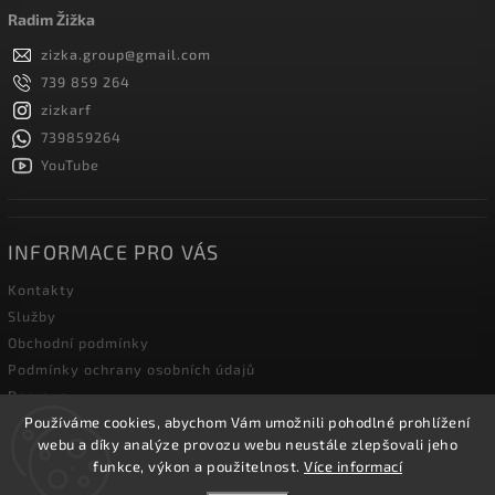
Radim Žižka
zizka.group
@
gmail.com
739 859 264
zizkarf
739859264
YouTube
INFORMACE PRO VÁS
Kontakty
Služby
Obchodní podmínky
Podmínky ochrany osobních údajů
Doprava
Používáme cookies, abychom Vám umožnili pohodlné prohlížení
Blog zahradní techniky
webu a díky analýze provozu webu neustále zlepšovali jeho
funkce, výkon a použitelnost.
Více informací
Copyright 2026
Žižka R&F s.r.o.
. Všechna práva vyhrazena.