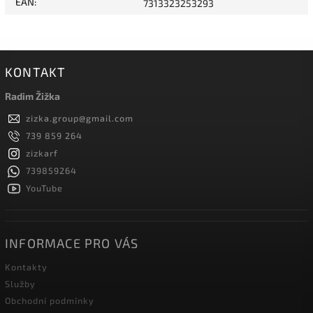
EAN
:
7313323253293
KONTAKT
Radim Žižka
zizka.group
@
gmail.com
739 859 264
zizkarf
739859264
YouTube
INFORMACE PRO VÁS
Kontakty
Služby
Obchodní podmínky