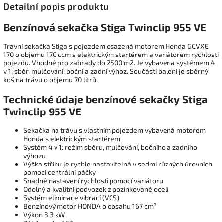
Detailní popis produktu
Benzínová sekačka Stiga Twinclip 955 VE
Travní sekačka Stiga s pojezdem osazená motorem Honda GCVXE
170 o objemu 170 ccm s elektrickým startérem a variátorem rychlosti
pojezdu. Vhodné pro zahrady do 2500 m2. Je vybavena systémem 4
v 1: sběr, mulčování, boční a zadní výhoz. Součástí balení je sběrný
koš na trávu o objemu 70 litrů.
Technické údaje benzínové sekačky Stiga
Twinclip 955 VE
Sekačka na trávu s vlastním pojezdem vybavená motorem
Honda s elektrickým startérem
Systém 4 v 1: režim sběru, mulčování, bočního a zadního
výhozu
Výška střihu je rychle nastavitelná v sedmi různých úrovních
pomocí centrální páčky
Snadné nastavení rychlosti pomocí variátoru
Odolný a kvalitní podvozek z pozinkované oceli
Systém eliminace vibrací (VCS)
Benzínový motor HONDA o obsahu 167 cm³
Výkon 3,3 kW