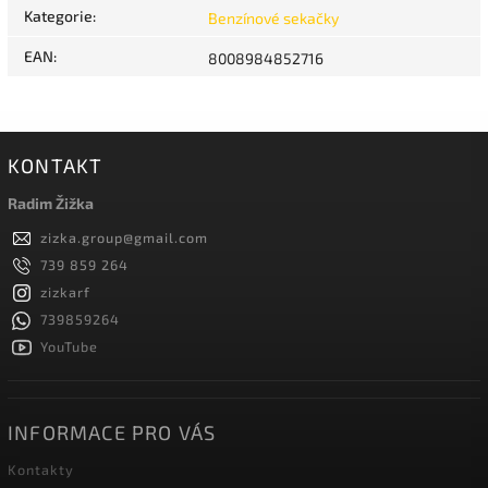
Kategorie
:
Benzínové sekačky
EAN
:
8008984852716
KONTAKT
Radim Žižka
zizka.group
@
gmail.com
739 859 264
zizkarf
739859264
YouTube
INFORMACE PRO VÁS
Kontakty