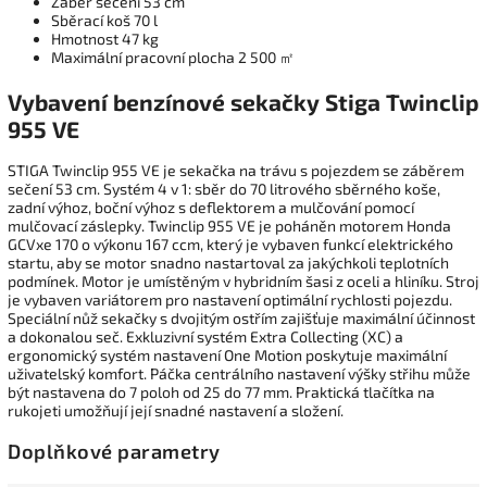
Záběr sečení 53 cm
Sběrací koš 70 l
Hmotnost 47 kg
Maximální pracovní plocha 2 500 ㎡
Vybavení benzínové sekačky Stiga Twinclip
955 VE
STIGA Twinclip 955 VE je sekačka na trávu s pojezdem se záběrem
sečení 53 cm. Systém 4 v 1: sběr do 70 litrového sběrného koše,
zadní výhoz, boční výhoz s deflektorem a mulčování pomocí
mulčovací záslepky. Twinclip 955 VE je poháněn motorem Honda
GCVxe 170 o výkonu 167 ccm, který je vybaven funkcí elektrického
startu, aby se motor snadno nastartoval za jakýchkoli teplotních
podmínek. Motor je umístěným v hybridním šasi z oceli a hliníku. Stroj
je vybaven variátorem pro nastavení optimální rychlosti pojezdu.
Speciální nůž sekačky s dvojitým ostřím zajišťuje maximální účinnost
a dokonalou seč.
Exkluzivní systém Extra Collecting (XC) a
ergonomický systém nastavení One Motion poskytuje maximální
uživatelský komfort. Páčka centrálního nastavení výšky střihu může
být nastavena do 7 poloh od 25 do 77 mm. Praktická tlačítka na
rukojeti umožňují její snadné nastavení a složení.
Doplňkové parametry