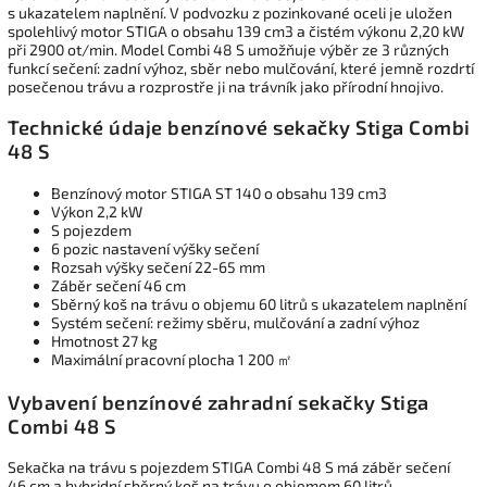
s ukazatelem naplnění. V podvozku z pozinkované oceli je uložen
spolehlivý motor STIGA o obsahu 139 cm3 a čistém výkonu 2,20 kW
při 2900 ot/min. Model Combi 48 S umožňuje výběr ze 3 různých
funkcí sečení: zadní výhoz, sběr nebo mulčování, které jemně rozdrtí
posečenou trávu a rozprostře ji na trávník jako přírodní hnojivo.
Technické údaje benzínové sekačky Stiga Combi
48 S
Benzínový motor STIGA ST 140 o obsahu 139 cm3
Výkon 2,2 kW
S pojezdem
6 pozic nastavení výšky sečení
Rozsah výšky sečení 22-65 mm
Záběr sečení 46 cm
Sběrný koš na trávu o objemu 60 litrů s ukazatelem naplnění
Systém sečení: režimy sběru, mulčování a zadní výhoz
Hmotnost 27 kg
Maximální pracovní plocha 1 200 ㎡
Vybavení benzínové zahradní sekačky Stiga
Combi 48 S
Sekačka na trávu s pojezdem STIGA Combi 48 S má záběr sečení
46 cm a hybridní sběrný koš na trávu o objemem 60 litrů