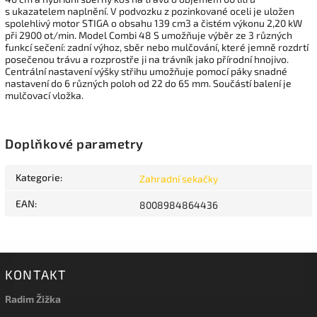
s ukazatelem naplnění. V podvozku z pozinkované oceli je uložen
spolehlivý motor STIGA o obsahu 139 cm3 a čistém výkonu 2,20 kW
při 2900 ot/min. Model Combi 48 S umožňuje výběr ze 3 různých
funkcí sečení: zadní výhoz, sběr nebo mulčování, které jemně rozdrtí
posečenou trávu a rozprostře ji na trávník jako přírodní hnojivo.
Centrální nastavení výšky střihu umožňuje pomocí páky snadné
nastavení do 6 různých poloh od 22 do 65 mm.
Součástí balení je
mulčovací vložka.
Doplňkové parametry
Kategorie
:
Zahradní sekačky
EAN
:
8008984864436
KONTAKT
Radim Žižka