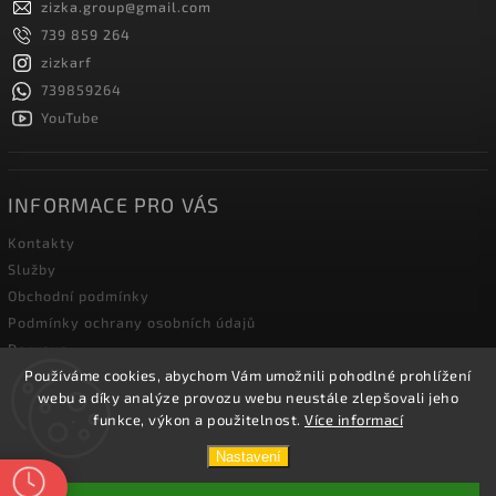
zizka.group
@
gmail.com
739 859 264
zizkarf
739859264
YouTube
INFORMACE PRO VÁS
Kontakty
Služby
Obchodní podmínky
Podmínky ochrany osobních údajů
Doprava
Používáme cookies, abychom Vám umožnili pohodlné prohlížení
Blog zahradní techniky
webu a díky analýze provozu webu neustále zlepšovali jeho
funkce, výkon a použitelnost.
Více informací
Copyright 2026
Žižka R&F s.r.o.
. Všechna práva vyhrazena.
Nastavení
Vytvořil
Shoptet
| Design
Shoptak.cz.