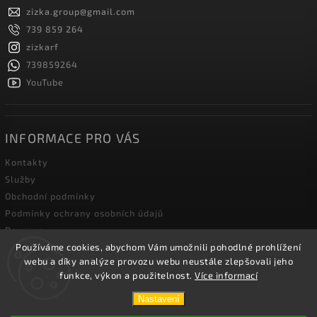
zizka.group
@
gmail.com
739 859 264
zizkarf
739859264
YouTube
INFORMACE PRO VÁS
Kontakty
Služby
Obchodní podmínky
Podmínky ochrany osobních údajů
Doprava
Používáme cookies, abychom Vám umožnili pohodlné prohlížení
Blog zahradní techniky
webu a díky analýze provozu webu neustále zlepšovali jeho
funkce, výkon a použitelnost.
Více informací
Copyright 2026
Žižka R&F s.r.o.
. Všechna práva vyhrazena.
Nastavení
Vytvořil
Shoptet
| Design
Shoptak.cz.