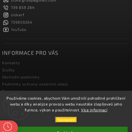
zizka.group
@
gmail.com
739 859 264
zizkarf
739859264
YouTube
INFORMACE PRO VÁS
Kontakty
Služby
Obchodní podmínky
Podmínky ochrany osobních údajů
Doprava
Používáme cookies, abychom Vám umožnili pohodlné prohlížení
Blog zahradní techniky
webu a díky analýze provozu webu neustále zlepšovali jeho
funkce, výkon a použitelnost.
Více informací
Copyright 2026
Žižka R&F s.r.o.
. Všechna práva vyhrazena.
Nastavení
Vytvořil
Shoptet
| Design
Shoptak.cz.