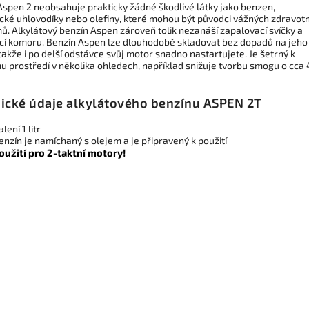
Aspen 2 neobsahuje prakticky žádné škodlivé látky jako benzen,
cké uhlovodíky nebo olefiny, které mohou být původci vážných zdravot
ů. Alkylátový benzín Aspen zároveň tolik nezanáší zapalovací svíčky a
cí komoru. Benzín Aspen lze dlouhodobě skladovat bez dopadů na jeho
 takže i po delší odstávce svůj motor snadno nastartujete. Je šetrný k
mu prostředí v několika ohledech, například snižuje tvorbu smogu o cca
ické údaje alkylátového benzínu ASPEN 2T
lení 1 litr
enzín je namíchaný s olejem a je připravený k použití
oužití pro 2-taktní motory!