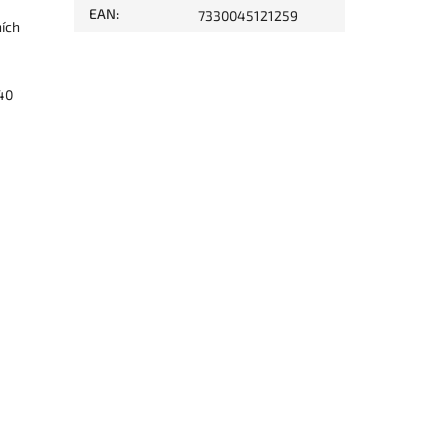
EAN
:
7330045121259
ních
 40