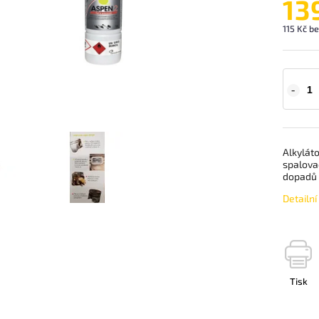
13
115 Kč b
Alkyláto
spalova
dopadů n
Detailn
Tisk