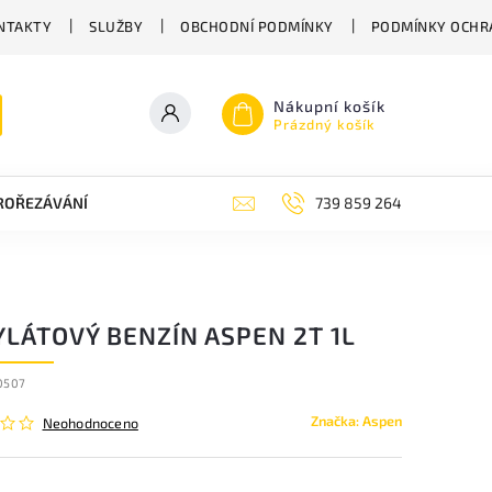
NTAKTY
SLUŽBY
OBCHODNÍ PODMÍNKY
PODMÍNKY OCHR
Nákupní košík
Prázdný košík
PROŘEZÁVÁNÍ
ZAHRADNÍ NŮŽKY
ZAHRADNÍ NÁŘADÍ STIGA
739 859 264
YLÁTOVÝ BENZÍN ASPEN 2T 1L
0507
Značka:
Aspen
Neohodnoceno