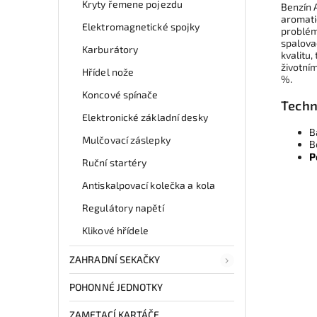
Kryty řemene pojezdu
Benzín 
aromati
Elektromagnetické spojky
problém
spalova
Karburátory
kvalitu,
životní
Hřídel nože
%.
Koncové spínače
Techn
Elektronické základní desky
Ba
Mulčovací záslepky
B
P
Ruční startéry
Antiskalpovací kolečka a kola
Regulátory napětí
Klikové hřídele
ZAHRADNÍ SEKAČKY
POHONNÉ JEDNOTKY
ZAMETACÍ KARTÁČE