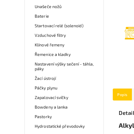
Unašeče nožů
Baterie
Startovací relé (solenoid)
Vzduchové filtry
Klínové řemeny
Řemenice a kladky
Nastavení výšky sečení - táhla,
páky
Žací ústrojí
Páčky plynu
Popis
Zapalovací svíčky
Bowdeny a lanka
Detai
Pastorky
Alky
Hydrostatické převodovky