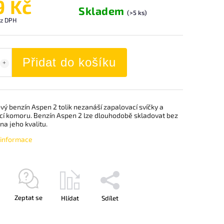
9 Kč
Skladem
(>5 ks)
ez DPH
Přidat do košíku
vý benzín Aspen 2 tolik nezanáší zapalovací svíčky a
cí komoru. Benzín Aspen 2 lze dlouhodobě skladovat bez
a jeho kvalitu.
í informace
Zeptat se
Hlídat
Sdílet