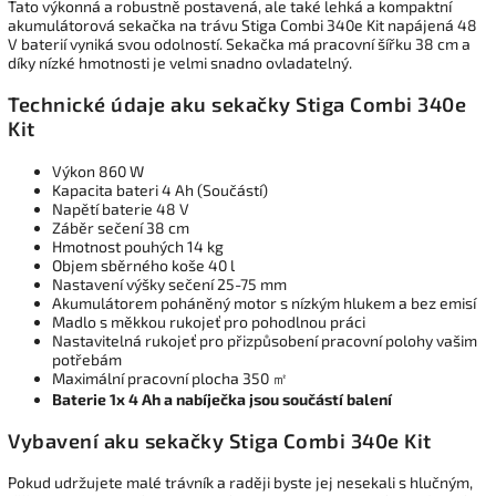
Tato výkonná a robustně postavená, ale také lehká a kompaktní
akumulátorová sekačka na trávu Stiga Combi 340e Kit napájená 48
V baterií vyniká svou odolností. Sekačka má pracovní šířku 38 cm a
díky nízké hmotnosti je velmi snadno ovladatelný.
Technické údaje aku sekačky Stiga Combi 340e
Kit
Výkon 860 W
Kapacita bateri 4 Ah (Součástí)
Napětí baterie 48 V
Záběr sečení 38 cm
Hmotnost pouhých 14 kg
Objem sběrného koše 40 l
Nastavení výšky sečení 25-75 mm
Akumulátorem poháněný motor s nízkým hlukem a bez emisí
Madlo s měkkou rukojeť pro pohodlnou práci
Nastavitelná rukojeť pro přizpůsobení pracovní polohy vašim
potřebám
Maximální pracovní plocha 350 ㎡
Baterie 1x 4 Ah a nabíječka jsou součástí balení
Vybavení aku sekačky Stiga Combi 340e Kit
Pokud udržujete malé trávník a raději byste jej nesekali s hlučným,