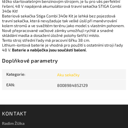
těžko startovatelným benzinovým strojem, je tu pro vás perfektní
řešení, 48 V napájená akumulátorová travní sekačka STIGA Combi
340e Kit!
Bateriová sekačka Stiga Combi 340e Kit je lehká bez pojezdová
travní sekačka, která nevyžaduje tak velké úsilí při manévrování
kolem stromů a ve svažitém terénu jako model s vlastním pohonem.
Nově přepracované vačkové zámky umožňují rychlé a snadné
skládání madla a dosažení úložné polohy šetřící místo.
Tento stroj střední řady má pracovní šířku 38 cm.
Lithium-iontová baterie je vhodná pro použití s ostatními
stroji řady
48 V.
Baterie a nabíječka jsou součástí balení.
Doplňkové parametry
Kategorie
:
Aku sekačky
EAN
:
8008984852129
KONTAKT
Radim Žižka