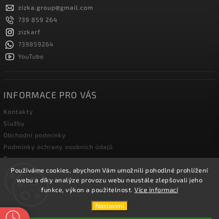
zizka.group
@
gmail.com
739 859 264
zizkarf
739859264
YouTube
INFORMACE PRO VÁS
Kontakty
Služby
Obchodní podmínky
Podmínky ochrany osobních údajů
Doprava
Používáme cookies, abychom Vám umožnili pohodlné prohlížení
Blog zahradní techniky
webu a díky analýze provozu webu neustále zlepšovali jeho
funkce, výkon a použitelnost.
Více informací
Copyright 2026
Žižka R&F s.r.o.
. Všechna práva vyhrazena.
Nastavení
Vytvořil
Shoptet
| Design
Shoptak.cz.