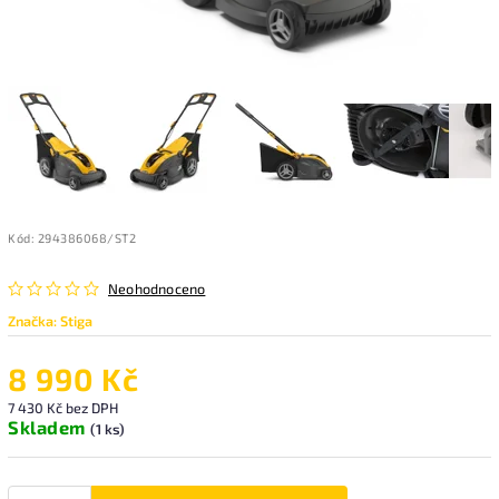
Kód:
294386068/ST2
Neohodnoceno
Značka:
Stiga
8 990 Kč
7 430 Kč bez DPH
Skladem
(1 ks)