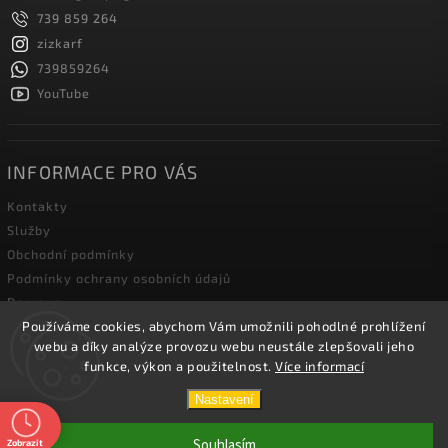
739 859 264
zizkarf
739859264
YouTube
INFORMACE PRO VÁS
Kontakty
Služby
Obchodní podmínky
Podmínky ochrany osobních údajů
Doprava
Používáme cookies, abychom Vám umožnili pohodlné prohlížení
Blog zahradní techniky
webu a díky analýze provozu webu neustále zlepšovali jeho
funkce, výkon a použitelnost.
Více informací
Copyright 2026
Žižka R&F s.r.o.
. Všechna práva vyhrazena.
Nastavení
Vytvořil
Shoptet
| Design
Shoptak.cz.
Souhlasím
Zobrazit