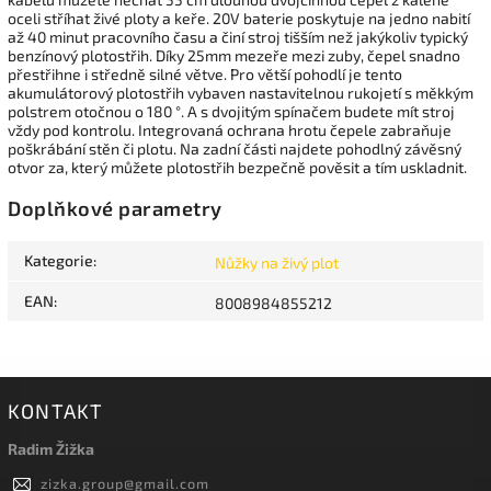
oceli stříhat živé ploty a keře. 20V baterie poskytuje na jedno nabití
až 40 minut pracovního času a činí stroj tišším než jakýkoliv typický
benzínový plotostřih. Díky 25mm mezeře mezi zuby, čepel snadno
přestřihne i středně silné větve. Pro větší pohodlí je tento
akumulátorový plotostřih vybaven nastavitelnou rukojetí s měkkým
polstrem otočnou o 180 °. A s dvojitým spínačem budete mít stroj
vždy pod
kontrolu. Integrovaná ochrana hrotu čepele zabraňuje
poškrábání stěn či plotu. Na zadní části najdete pohodlný závěsný
otvor za, který můžete plotostřih bezpečně pověsit a tím uskladnit.
Doplňkové parametry
Kategorie
:
Nůžky na živý plot
EAN
:
8008984855212
KONTAKT
Radim Žižka
zizka.group
@
gmail.com