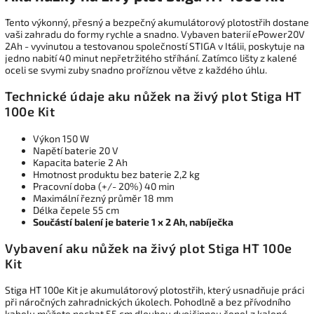
Tento výkonný, přesný a bezpečný akumulátorový plotostřih dostane
vaši zahradu do formy rychle a snadno. Vybaven baterií ePower20V
2Ah - vyvinutou a testovanou společností STIGA v Itálii, poskytuje na
jedno nabití 40 minut nepřetržitého stříhání. Zatímco lišty z kalené
oceli se svymi zuby snadno proříznou větve z každého úhlu.
Technické údaje aku nůžek na živý plot Stiga HT
100e Kit
Výkon 150 W
Napětí baterie 20 V
Kapacita baterie 2 Ah
Hmotnost produktu bez baterie 2,2 kg
Pracovní doba (+/- 20%) 40 min
Maximální řezný průměr 18 mm
Délka čepele 55 cm
Součástí balení je baterie 1 x 2 Ah, nabíječka
Vybavení aku nůžek na živý plot Stiga HT 100e
Kit
Stiga HT 100e Kit je akumulátorový plotostřih, který usnadňuje práci
při náročných zahradnických úkolech. Pohodlně a bez přívodního
kabelu můžete nechat 55 cm dlouhou dvojčinnou čepel z kalené