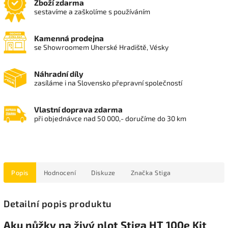
Zboží zdarma
sestavíme a zaškolíme s používáním
Kamenná prodejna
se Showroomem Uherské Hradiště, Vésky
Náhradní díly
zasíláme i na Slovensko přepravní společností
Vlastní doprava zdarma
při objednávce nad 50 000,- doručíme do 30 km
Popis
Hodnocení
Diskuze
Značka
Stiga
Detailní popis produktu
Aku nůžky na živý plot Stiga HT 100e Kit