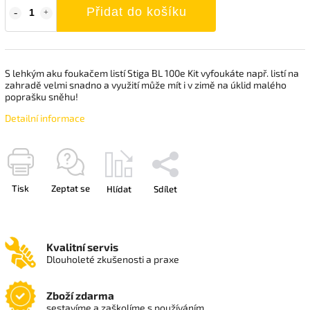
Přidat do košíku
S lehkým aku foukačem listí Stiga BL 100e Kit vyfoukáte např. listí na
zahradě velmi snadno a využití může mít i v zimě na úklid malého
poprašku sněhu!
Detailní informace
Tisk
Zeptat se
Hlídat
Sdílet
Kvalitní servis
Dlouholeté zkušenosti a praxe
Zboží zdarma
sestavíme a zaškolíme s používáním