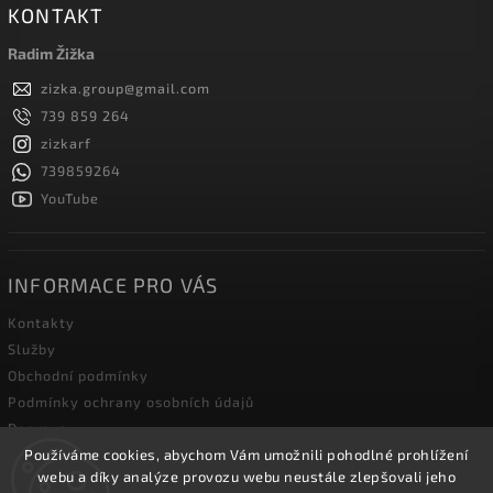
KONTAKT
Radim Žižka
zizka.group
@
gmail.com
739 859 264
zizkarf
739859264
YouTube
INFORMACE PRO VÁS
Kontakty
Služby
Obchodní podmínky
Podmínky ochrany osobních údajů
Doprava
Blog zahradní techniky
Používáme cookies, abychom Vám umožnili pohodlné prohlížení
webu a díky analýze provozu webu neustále zlepšovali jeho