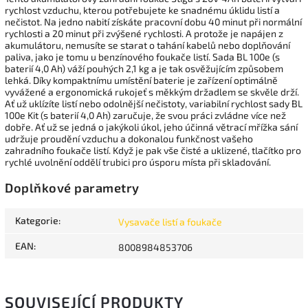
rychlost vzduchu, kterou potřebujete ke snadnému úklidu listí a
nečistot. Na jedno nabití získáte pracovní dobu 40 minut při normální
rychlosti a 20 minut při zvýšené rychlosti. A protože je napájen z
akumulátoru, nemusíte se starat o tahání kabelů nebo doplňování
paliva, jako je tomu u benzínového foukače listí. Sada BL 100e (s
baterií 4,0 Ah) váží pouhých 2,1 kg a je tak osvěžujícím způsobem
lehká. Díky kompaktnímu umístění baterie je zařízení optimálně
vyvážené a ergonomická rukojeť s měkkým držadlem se skvěle drží.
Ať už uklízíte listí nebo odolnější nečistoty, variabilní rychlost sady BL
100e Kit (s baterií 4,0 Ah) zaručuje, že svou práci zvládne více než
dobře. Ať už se jedná o jakýkoli úkol, jeho účinná větrací mřížka sání
udržuje proudění vzduchu a dokonalou funkčnost vašeho
zahradního foukače listí. Když je pak vše čisté a uklizené, tlačítko pro
rychlé uvolnění oddělí trubici pro úsporu místa při skladování.
Doplňkové parametry
Kategorie
:
Vysavače listí a foukače
EAN
:
8008984853706
SOUVISEJÍCÍ PRODUKTY