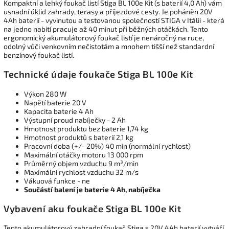
Kompaktní a lehký foukač listí Stiga BL 100e Kit (s baterií 4,0 Ah) vám
usnadní úklid zahrady, terasy a příjezdové cesty. Je poháněn 20V
4Ah baterií - vyvinutou a testovanou společností STIGA v Itálii - která
na jedno nabití pracuje až 40 minut při běžných otáčkách. Tento
ergonomický akumulátorový foukač listí je nenáročný na ruce,
odolný vůči venkovním nečistotám a mnohem tišší než standardní
benzínový foukač listí.
Technické údaje foukače Stiga BL 100e Kit
Výkon 280 W
Napětí baterie 20 V
Kapacita baterie 4 Ah
Výstupní proud nabíječky - 2 Ah
Hmotnost produktu bez baterie 1,74 kg
Hmotnost produktů s baterií 2,1 kg
Pracovní doba (+/- 20%) 40 min (normální rychlost)
Maximální otáčky motoru 13 000 rpm
Průměrný objem vzduchu 9 m³/min
Maximální rychlost vzduchu 32 m/s
Vákuová funkce - ne
Součástí balení je baterie 4 Ah, nabíječka
Vybavení aku foukače Stiga BL 100e Kit
Tento akumulátorový zahradní foukač Stiga s 20V 4Ah baterií vytváří