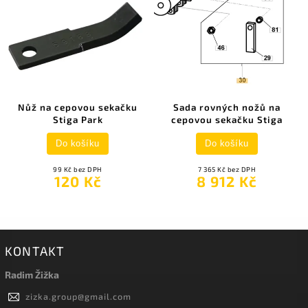
Nůž na cepovou sekačku
Sada rovných nožů na
Stiga Park
cepovou sekačku Stiga
Do košíku
Do košíku
99 Kč bez DPH
7 365 Kč bez DPH
120 Kč
8 912 Kč
KONTAKT
Radim Žižka
zizka.group
@
gmail.com