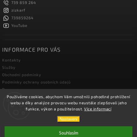
739 859 264
zizkarf
739859264
YouTube
INFORMACE PRO VÁS
Kontakty
Služby
Obchodní podmínky
Podmínky ochrany osobních údajů
Doprava
Používáme cookies, abychom Vám umožnili pohodlné prohlížení
Blog zahradní techniky
webu a díky analýze provozu webu neustále zlepšovali jeho
funkce, výkon a použitelnost.
Více informací
Copyright 2026
Žižka R&F s.r.o.
. Všechna práva vyhrazena.
Nastavení
Vytvořil
Shoptet
| Design
Shoptak.cz.
Souhlasím