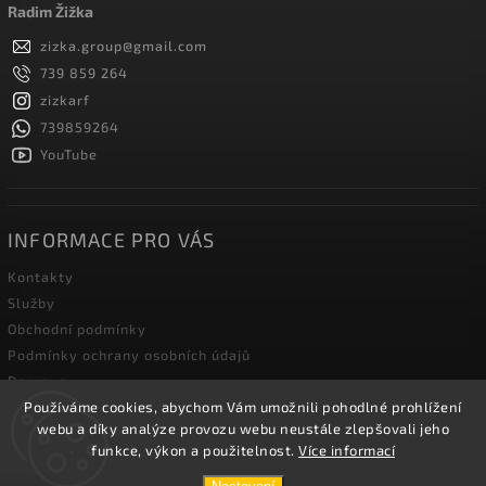
Radim Žižka
zizka.group
@
gmail.com
739 859 264
zizkarf
739859264
YouTube
INFORMACE PRO VÁS
Kontakty
Služby
Obchodní podmínky
Podmínky ochrany osobních údajů
Doprava
Blog zahradní techniky
Používáme cookies, abychom Vám umožnili pohodlné prohlížení
webu a díky analýze provozu webu neustále zlepšovali jeho
funkce, výkon a použitelnost.
Více informací
Copyright 2026
Žižka R&F s.r.o.
. Všechna práva vyhrazena.